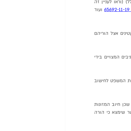
6
 ועוד 
לפי קביעת בית המשפט, סכום המזונות (כולל מדור), יחולק באופן יחסי לפי זמני שהות הקטינים אצל הוריהם 
לצורך חישוב ההשתכרות של ההורים ויכולתם הכלכלית, יתחשב בית המשפט גם בנכסים מניבים המצויים בידי 
מעת שנקבעים צרכי הקטינים, יכולותיהם הכלכליות של ההורים וחלוקת זמני השהות יבוא בית המשפט לחישוב 
עם זאת, בית המשפט קבע שאין מקום לעריכת חישוב מתמטי בכל הליך של קביעת מזונות. שכן חיוב המזונות 
עשוי להשתנות ולחרוג מהחישוב המתמטי הקר בהתייחס לנסיבות שונות. כך, כדוגמה, אפשר שימצא כי הורה 