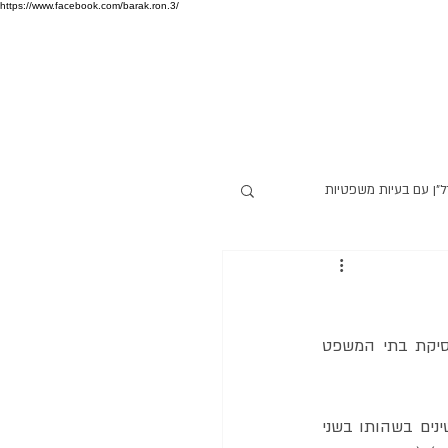
https://www.facebook.com/barak.ron.3/
ל"ן עם בעיות משפטיות
בפסק דינו מיום 20 ינואר 2022, סיכם בית המשפט המחוזי מרכז את האופן המקובל בפסיקת בתי המשפט 
לפי פסיקת בית המשפט המחוזי מרכז, שערך סיכום פסיקה בנושא, צרכיו של כל אחד מהקטינים בשהותו בשני 