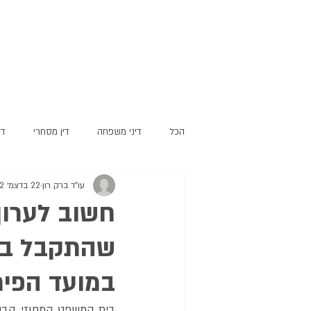
הכל
דיני משפחה
דין מסחרי
די
עו"ד ברק רון
22 בדצמ׳ 2022
חשוב לערוך
שהתקבל ביר
במועד הפיר