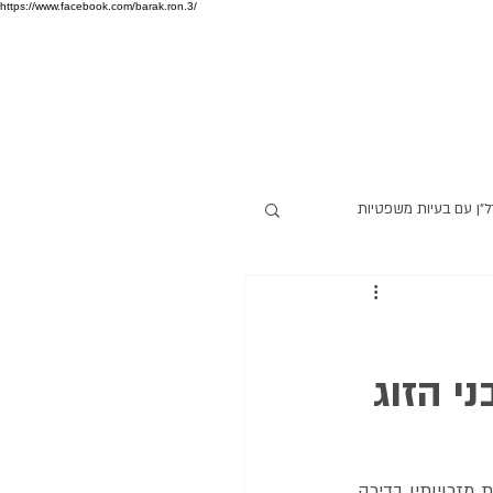
https://www.facebook.com/barak.ron.3/
ל"ן עם בעיות משפטיות
י הזוג
בית המשפט המחוזי, קבע שאישה, שבעלה ירש 1/4 בדירת מגורי הצדדים, זכאית לקבל מחצית מזכויותיו בדירה, 