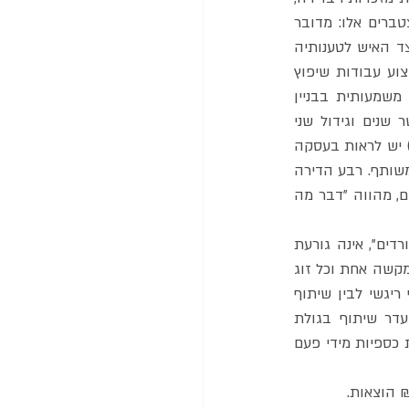
לאחר שהרימה את הנטל להוכחת כוונת שיתוף ספציפי ברבע הדירה וזאת מכוח נתונים מצטברים אלו: מדובר 
בחלק מדירת מגורים וביחס לדירת מגורים נטל ההוכחה קל יותר, אי מסירת גרסה סותרת מצד האיש לטענותיה 
המפורטות של האישה לכוונת השיתוף והעדר התמודדות מוחלט עם טענותיה בתצהירו, ביצוע עבודות שיפוץ 
משמעותי בדירה והפיכתה מדירת שנים וחצי חדרים לדירת ארבעה חדרים, השקעת כספים משמעותית בבניין 
מכספים משותפים לצורך שדרוגו, תקופת נישואין ארוכה יחסית, מגורים בדירה במשך כעשר שנים וגידול שני 
הילדים בה, ובנוסף - מששני הצדדים החליטו לרכוש את חלקם של האחים ברוב הדירה (3/4) יש לראות בעסקה 
המשותפת של הצדדים כפעולה של הטמעת חלקו הנפרד והחיצוני של האיש בתוך הרכוש המשותף. רבע הדירה 
נבלע בדירה המשותפת שהצדדים רכשו והשיפוצים וההשקעות שנערכו בה מכספים משותפים, מהווה "דבר מה 
בית המשפט קבע שהעובדה שהיו עליות ומורדות בחיי הנישואין והם לא היו תמיד "גן של ורדים", אינה גורעת 
מזכויותיה של האישה בזכויות האיש בדירה. ניסיון החיים מלמדנו כי חיי הנישואין אינם עשויים מקשה אחת וכל זוג 
מעצב את החיים המשותפים בדרכו. בית המשפט קבע שראוי לשמור על הבחנה בין שיתוף ריגשי לבין שיתוף 
כלכלי". לפיכך, העובדה שהאישה טענה שהיה בין הצדדים ריחוק רגשי לא מלמדת על העדר שיתוף בגולת 
הכותרת הרכושית של חיי הנישואין - דירת המגורים. גם העובדה שהצדדים ערכו התחשבנויות כספיות מידי פעם 