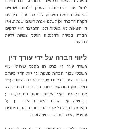
תפעול ולהוצאות הכספיות הגבוהות. חברה חייבת 
לנהל את חשבונותיה ולספק דו"חות שנתיים 
באמצעות רואה חשבון, ליווי של עורך דין עם 
הקמת החברה וכן לשלם אגרת רישום שנתית. אלו 
הן הוצאות לא מעטות ולכן ההמלצה היא להקים 
חברה, במידה וההכנסות העסק צפויות להיות 
גבוהות.
ליווי חברה על ידי עורך דין
משרד עורך דין ברק רון מספק שירותי ייעוץ 
משפטי עבור חברות קטנות וגדולות החל משלב 
ההקמה ולמשך כל חיי פעילות החברה. ליווי העו"ד 
כולל סיוע בנושאים רבים. בשלב הרישום הכולל 
את הצהרת בעלי המניות ותקנון החברה, סיוע 
בחתימה על הסכם מייסדים אשר יגן על 
האינטרסים של כל אחד מהשותפים וימנע חיכוכים 
עתידיים, אישור מורשי חתימה ועוד.
כמו כן, לאחר הקמת החברה חשוב כי עו"ד ילווה 