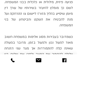
פגיעה פיזית, מילולית או כלכלית בבני המשפחה. 
לשם כך מומלץ להיעזר בשירותיו של עורך דין 
מיומן שיסייע בהליך מזורז ליישום צו ההרחקה ועל 
מנת להבטיח את השקט והביטחון של בני 
המשפחה.
כשמדובר בעבירות מסוג אלימות במשפחה חשוב 
מאוד לפעול נכון ולפעול בזמן. מדובר בפעולה 
שאינה קלה להתמודדות אך מצד שני הזנחה 
עלולה להחמיר את המצב ולסכן את שלום בני 
המשפחה. 
עו"ד לענייני משפחה
 ילווה אתכם לכל 
אורך ההליך, תוך כדי מתן הסבר על כל צעד וצעד 
והשלכותיו, כך שתדעו בדיוק לקראת מה אתה 
הולכים ותהיו שלמים עם ההחלטה. חשוב לציין כי 
ההליך מתבצע תוך כדי שמירה על דיסקרטיות 
מלאה הנדרשת במקרים הרגישים של אלימות 
במשפחה.