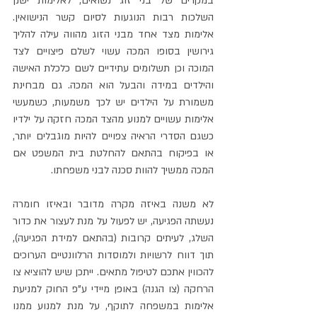
במקרים של בני זוג נשואים, לאלימות ישנן 
השלכות רבות הנוגעות לסיום קשר הנישואין. 
אלימות מצד אחד מבני הזוג מהווה עילה להליך 
גירושין בסופו המכה עשוי לשלם פיצויים לצד 
המוכה וכן תשלומים עתידיים לשם כלכלת האישה 
והילדים במידה והבעל הוא המכה. גם מבחינת 
משמורת על הילדים יש לכך משמעות, כשמעשי 
אלימות עשויים למנוע מהצד המכה חזקה על ילדיו 
כשגם הסדרי הראיה צפויים להיות מוגבלים יותר, 
או בפיקוח בהתאם להחלטת בית המשפט אם 
המכה ממשיך להוות סכנה לבני משפחתו.
לא משנה באיזה מקרה מדובר ובאיזו חומרה 
נעשתה הפגיעה, יש לפעול על מנת לעצור את כדור 
השלג, לעיתים קרובות (בהתאם למידת הפגיעה), 
תוך דווח לרשויות ולמוסדות הרלוונטיים הערוכים 
להכווין אתכם לטיפול מתאים. ייתכן שיש להוציא צו 
הרחקה (צו הגנה) באופן מיידי ע"פ החוק למניעת 
אלימות במשפחה לתוקף, על מנת למנוע ממנו 