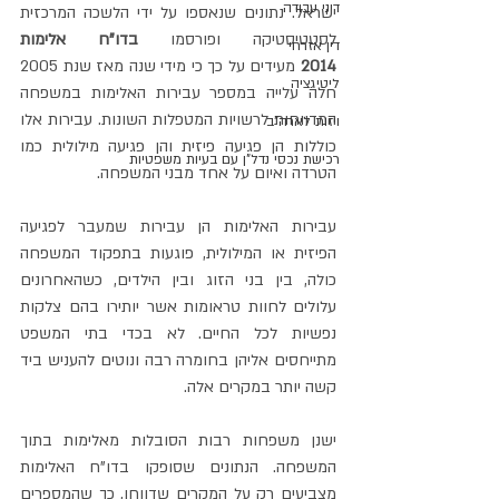
דיני עבודה
ישראל. נתונים שנאספו על ידי הלשכה המרכזית 
לסטטיסטיקה ופורסמו 
בדו"ח אלימות 
דין אזרחי
2014 
מעידים על כך כי מידי שנה מאז שנת 2005 
ליטיגציה
חלה עלייה במספר עבירות האלימות במשפחה 
המדווחות לרשויות המטפלות השונות. עבירות אלו 
ויזות לארה"ב
כוללות הן פגיעה פיזית והן פגיעה מילולית כמו 
רכישת נכסי נדל"ן עם בעיות משפטיות
הטרדה ואיום על אחד מבני המשפחה.
עבירות האלימות הן עבירות שמעבר לפגיעה 
הפיזית או המילולית, פוגעות בתפקוד המשפחה 
כולה, בין בני הזוג ובין הילדים, כשהאחרונים 
עלולים לחוות טראומות אשר יותירו בהם צלקות 
נפשיות לכל החיים. לא בכדי בתי המשפט 
מתייחסים אליהן בחומרה רבה ונוטים להעניש ביד 
קשה יותר במקרים אלה.
ישנן משפחות רבות הסובלות מאלימות בתוך 
המשפחה. הנתונים שסופקו בדו"ח האלימות 
מצביעים רק על המקרים שדווחו, כך שהמספרים 